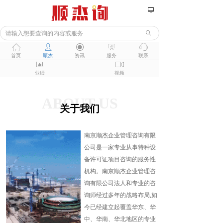
넡
ꄙ
ꀇ
ꄑ
ꀉ
ꀣ
ꁱ
首页
顺杰
资讯
服务
联系
ꀄ
ꀕ
业绩
视频
ABOUT US
关于我们
南京顺杰企业管理咨询有限
公司是一家专业从事特种设
备许可证项目咨询的服务性
机构。南京顺杰企业管理咨
询有限公司法人和专业的咨
询师经过多年的战略布局,如
今已经建立起覆盖华东、华
中、华南、华北地区的专业