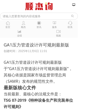
넡
ꄙ
ꀇ
ꄑ
ꀉ
ꀣ
ꁱ
首页
顺杰
资讯
服务
联系
ꀄ
ꀕ
业绩
视频
GA1压力管道设计许可规则最新版
创建时间：
2025年11月6日
11:01
GA1压力管道设计许可规则最新版
于“GA1压力管道设计许可规则最新版”，
其核心依据是国家市场监督管理总局
（SAMR）发布的规范性文件。
最新版核心文件
当前最新、最核心的法规文件是：
TSG 07-2019《特种设备生产和充装单位
许可规则》