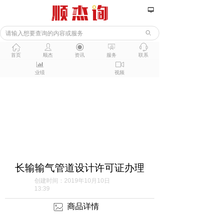
넡
ꄙ
ꀇ
ꄑ
ꀉ
ꀣ
ꁱ
首页
顺杰
资讯
服务
联系
ꀄ
ꀕ
业绩
视频
长输输气管道设计许可证办理
创建时间：
2019年10月10日
13:39
商品详情
ꂈ