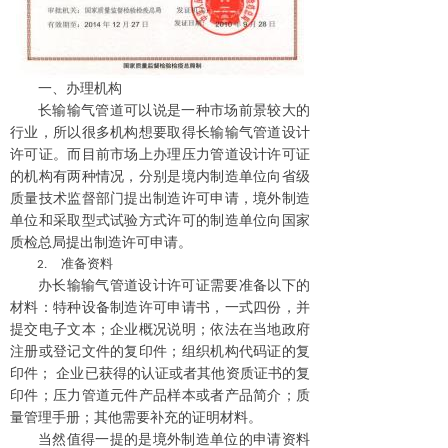
一、办理机构
长输输气管道可以说是一种市场前景较大的
行业，所以很多机构想要取得长输输气管道设计
许可证。而
目前市场上办理压力管道设计许可证
的机构有两种情况，分别是境内制造单位向省级
质量技术监督部门提出制造许可申请，境外制造
单位和采取型式试验方式许可的制造单位向国家
质检总局提出制造许可申请。
准备资料
2.
办长输输气管道
设计许可证需要准备以下的
材料：
特种设备制造许可申请书
，
一式四份，并
提交电子文本；企业概况说明；依法在当地政府
注册或登记文件
的
复印件；组织机构代码证
的
复
印件； 企业已获得的认证或者其他资质证书
的
复
印件；压力管道元件产品样本或者产品简介；质
量管理手册；其他需要补充的证明材料。
当然
值得
一提
的是境外制造单位的申请资料